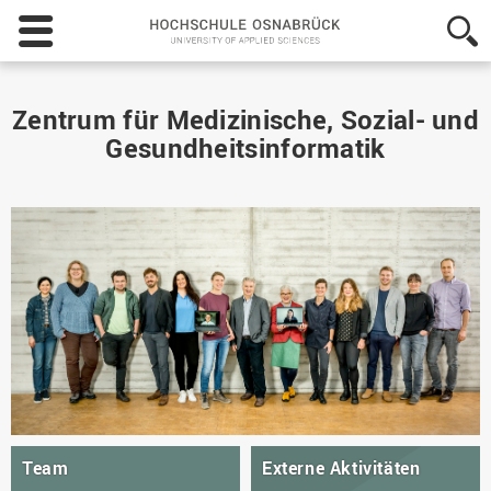
Hochschule
Osnabrück
-
University
of
Zentrum für Medizinische, Sozial- und
Applied
Gesundheitsinformatik
Sciences
Team
Externe Aktivitäten