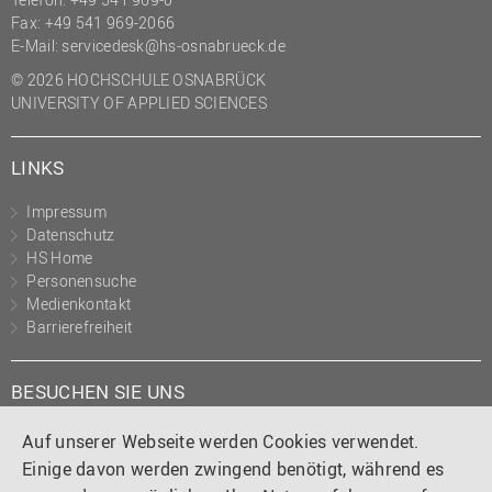
Fax: +49 541 969-2066
E-Mail:
servicedesk@hs-osnabrueck.de
© 2026 HOCHSCHULE OSNABRÜCK
UNIVERSITY OF APPLIED SCIENCES
LINKS
Impressum
Datenschutz
HS Home
Personensuche
Medienkontakt
Barrierefreiheit
BESUCHEN SIE UNS
Instagram
Tiktok
LinkedIn
YouTube
Facebook
Auf unserer Webseite werden Cookies verwendet.
Einige davon werden zwingend benötigt, während es