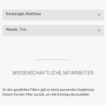
Reckzügel, Matthias
Wawer, Tim
WISSENSCHAFTLICHE MITARBEITER
Vorherige
Nächste
Zu den gewählten Filtern gibt es keine passenden Ergebnisse.
Seite
Seite
Setzen Sie den Filter zurück, um alle Einträge darzustellen.
Vorherige
Nächste
Seite
Seite