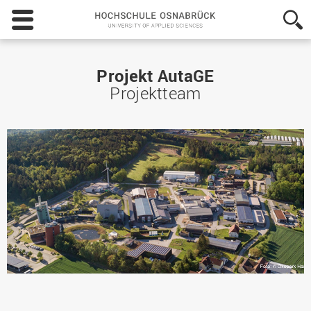
Hochschule
Osnabrück
-
University
of
Projekt AutaGE
Applied
Projektteam
Sciences