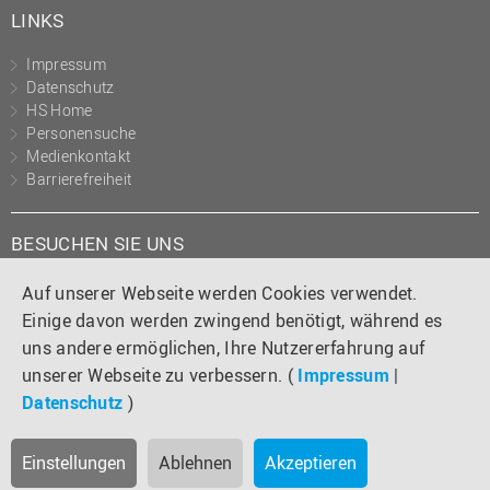
LINKS
Impressum
Datenschutz
HS Home
Personensuche
Medienkontakt
Barrierefreiheit
BESUCHEN SIE UNS
Instagram
Tiktok
LinkedIn
YouTube
Facebook
Auf unserer Webseite werden Cookies verwendet.
Einige davon werden zwingend benötigt, während es
uns andere ermöglichen, Ihre Nutzererfahrung auf
unserer Webseite zu verbessern. (
Impressum
|
Datenschutz
)
Einstellungen
Ablehnen
Akzeptieren