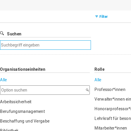
Binnenforschungs­
Finanzierung
Studierendenschaft
Gaststudierende
Ingenieurwissenschaften
NETZWERKE
schwerpunkte
Personalentwicklung
GROWTH - Innovative
Studienorganisation
Vertretungen und
und Informatik (IuI)
Sommer- und
Hochschule
Kompetenzzentren
Zusammenarbeit in
Beauftragte
Filter
Glossar
Winterprogramme
Institut für Musik (IfM)
Fördergesellschaft
Forschung und Transfer
Kooperationsmöglichkei
Forschungsgruppen und
Bibliothek
Studienqualitätsmittel
Outgoing
Management, Kultur und
Hochschulzentrum Chin
Netzwerke
Forschungsergebnisse fü
Suchen
Professional School
Technik (MKT, Campus
(HZC)
Bibliothek
Deutsch als Fremdsprache
die Praxis
Lingen)
Amtsblatt
Suchfilter
UAS7
LearningCenter
Informationen für
Gründungen | Start-Ups
entfernen
Wirtschafts- und
Personensuche
NTERNATIONALES
Geflüchtete
Career Services
Transfer in die Gesellsch
Sozialwissenschaften
Förderung internationaler
(WiSo)
Organisationseinheiten
Rolle
Talente (FIT) in Osnabrück
Internationalisierung in der
Forschung
Alle
Alle
Welcome Center
Option
Professor*innen
suchen
EU-Hochschulbüro
Verwalter*innen ei
Arbeitssicherheit
Honorarprofessor*
Berufungsmanagement
Lehrkraft für beso
Beschaffung und Vergabe
Mitarbeiter*innen
Bibliothek