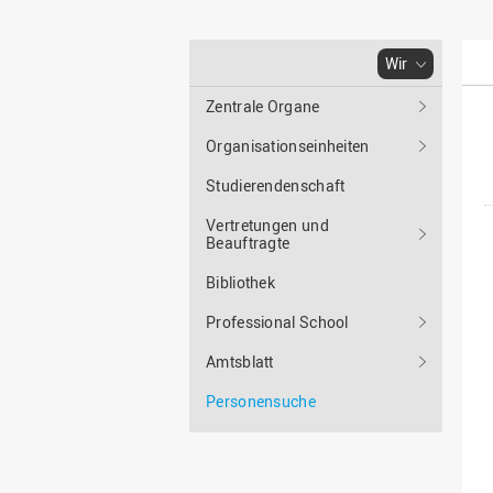
Bachelor
WIR in der Gesellschaft
Fördermöglichkeiten
Fördergesellschaft
Master
WIR durch die Jahrzehnte
Förder-ABC (FAQ)
Deutschlandstipendium
Wir
Berufsbegleitend studieren
WIR in den Medien und
Gute wissenschaftliche
StudyUp-Award
unsere Publikationen
Duales Studium
Zentrale Organe
Praxis
WIR in Osnabrück und
Weiterbildung
Organisationseinheiten
Forschungsdaten
Lingen: Standort- und
Future Skills
Gebäudepläne
Studierendenschaft
I
Infos für Erstsemester
Nachrichten
Vertretungen und
RECHERCHE
Beauftragte
Infos für Eltern
Veranstaltungen
Bibliothek
Forschungsdatenbank
Professional School
Ressort-
Amtsblatt
Drittmitteldatenbank
Laboreinrichtungen und
Personensuche
Versuchsbetriebe
Expertensuche