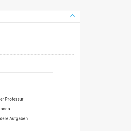
Wohnen
Stellenangebote
Weiterbildungsverbund
Mobilität
AKTUELLES
Osnabrück
Sport & Hochschulsport
ten
Engagement
a
Forschungs-Nachrichten
r
Das bietet Osnabrück
Veranstaltungen und
Fachtagungen
Das bietet Lingen
Ausschreibungen zu
aft
Förderungen und Preisen
Forschungsbericht
ner Professur
innen
ndere Aufgaben