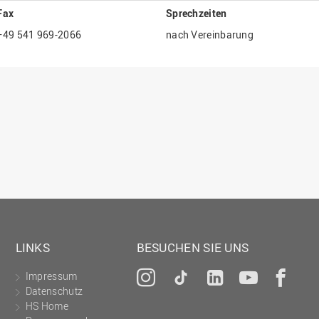
Fax
Sprechzeiten
Gesellschaftliches Engagement
+49 541 969-2066
nach Vereinbarung
Gleichstellungsbüro
Hochschulleitung
Hochschulplanung/-strategie
Innenrevision
Institut für Musik
IT Service Center
Kommunikation und Marketing
LearningCenter
Nachhaltigkeit
LINKS
BESUCHEN SIE UNS
Personal
Personalentwicklung
Impressum
Instagram
Tiktok
LinkedIn
YouTu
Fa
Datenschutz
Personalrat
HS Home