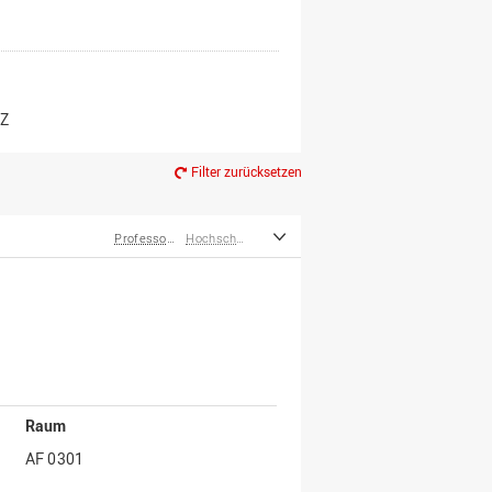
er*innen
m Ruhestand
Z
Filter zurücksetzen
Professor*innen
Hochschulleitung
Raum
AF 0301