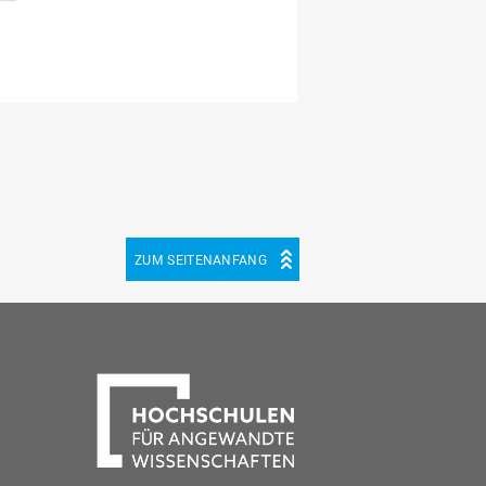
ZUM SEITENANFANG
be
cebook