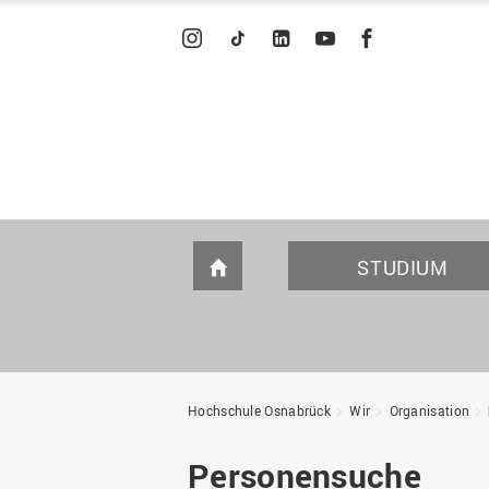
INSTAGRAM
TIKTOK
LINKEDIN
YOUTUBE
FACEBOOK
STUDIUM
HOME
STUDIENANGEBOT
FÖRDERUNG UND SERVICE
FÖRDERN UND STIFTEN
WIR STELLEN UNS VOR
I
S
U
F
I
Hochschule Osnabrück
Wir
Organisation
Was soll ich studieren?
Zuständigkeiten und
Beratung und Information
Wofür WIR stehen
Unterstützung
Studiengänge A-Z
Stiftung für Angewandte
WIR in Zahlen
Personensuche
Forschung an der HS OS
Wissenschaften