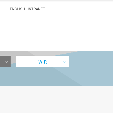
hen
ENGLISH
INTRANET
WIR
ER
STUDIERENDENLEBEN
NACHWUCHSFÖRDERUNG
HOCHSCHULREGION
JOBS UND KARRIERE
OSNABRÜCK UND LINGEN
Campus
Kooperativ promovieren
Gesundheitscampus
Arbeiten an der Hochschule
Osnabrück
Mensen & Cafeterien
Entwicklungsprofessur
Karriereziel HAW-Professur
Projekte in der Region