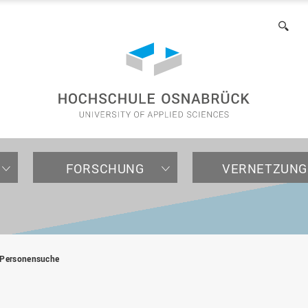
of
Applied
Suc
Sciences
FORSCHUNG
VERNETZUNG
NTERNATIONALES
TRUKTUREN
NTERNEHMEN /
AKULTÄTEN
RUND UMS STUDIUM
TRANSFER & PRAXIS
INTERNATIONALE PARTN
ORGANISATION
NSTITUTIONEN
Personensuche
Für internationale
Forschungsstrukturen
Kontakt
Agrarwissenschaften und
Bewerbung
TExAS - Transformation
Partnerhochschulen
Zentrale Organe
Studieninteressierte
Hochschulförderung
Landschaftsarchitektur
durch Exzellenz
Forschungsschwerpunkte
Beratung
Organisationseinheiten
(AuL)
Für internationale
Fördern und Rekrutieren
Transferstrategie 2030