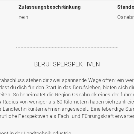
Zulassungsbeschränkung
Stando
nein
Osnabr
BERUFSPERSPEKTIVEN
rabschluss stehen dir zwei spannende Wege offen: ein we
est du dich für den Start in das Berufsleben, bieten sich dir
eiten. So beheimatet die Region Osnabrück eines der führe
s Radius von weniger als 80 Kilometern haben sich zahlrei
 Landtechnikunternehmen angesiedelt. Eine lebendige Star
erufliche Perspektiven als Fach- und Führungskraft erwarte
nt in der Landtechnikindustrie