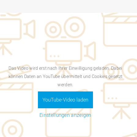
Das Video wird erst nach Ihrer Einwilligung geladen. Dabei
können Daten an YouTube übermittelt und Cookies gesetzt
werden.
YouTube-Video laden
Einstellungen anzeigen