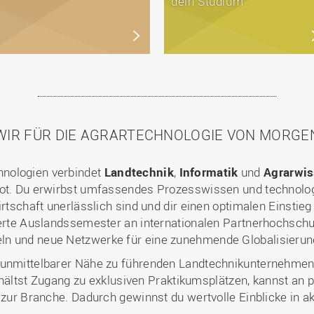
dein Studium
WIR FÜR DIE AGRARTECHNOLOGIE VON MORGE
nologien verbindet
Landtechnik
,
Informatik
und
Agrarwis
bot. Du erwirbst umfassendes Prozesswissen und technologi
irtschaft unerlässlich sind und dir einen optimalen Einstieg
ierte Auslandssemester an internationalen Partnerhochschul
n und neue Netzwerke für eine zunehmende Globalisierung 
 unmittelbarer Nähe zu führenden Landtechnikunternehmen
 erhältst Zugang zu exklusiven Praktikumsplätzen, kannst an
t zur Branche. Dadurch gewinnst du wertvolle Einblicke in a