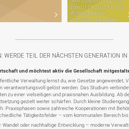
dein Studium - noch bis
zum 01.09.2026 für das
Wintersemester
2026/2027 bewerben
: WERDE TEIL DER NÄCHSTEN GENERATION I
irtschaft und möchtest aktiv die Gesellschaft mitgestal
entliche Verwaltung lernst du, wie Gesetze angewendet, 
n verantwortungsvoll gelöst werden. Das Studium verbindet
en zu einer vielseitigen und praxisnahen Ausbildung. Ab d
ktsetzung gezielt weiter schärfen. Durch kleine Studienga
nah. Praxisphasen sowie zahlreiche Kooperationen mit Beh
rschiedliche Tätigkeitsfelder – vom kommunalen Bereich bis 
cher Wandel oder nachhaltige Entwicklung – moderne Verwal