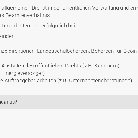
n allgemeinen Dienst in der öffentlichen Verwaltung und er
as Beamtenverhältnis.
en arbeiten u.a. erfolgreich bei:
einden
lizeidirektionen, Landesschulbehörden, Behörden für Geoin
d Anstalten des öffentlichen Rechts (z.B. Kammern)
. Energieversorger)
che Auftraggeber arbeiten (z.B. Unternehmensberatungen)
ngangs?