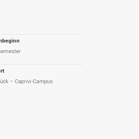
nbeginn
semester
rt
ück – Caprivi-Campus