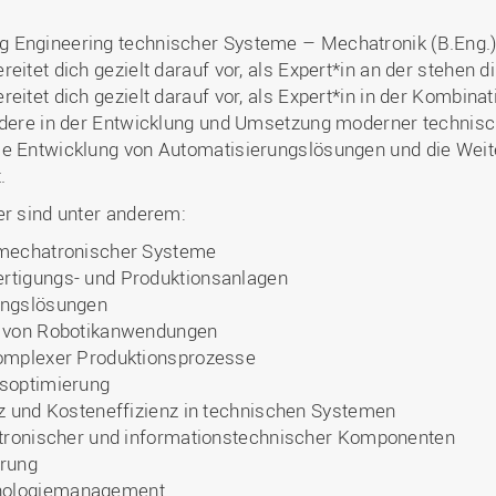
Engineering technischer Systeme – Mechatronik (B.Eng.) st
itet dich gezielt darauf vor, als Expert*in an der stehen dir
reitet dich gezielt darauf vor, als Expert*in in der Kombi
ondere in der Entwicklung und Umsetzung moderner technis
ie Entwicklung von Automatisierungslösungen und die Weit
.
er sind unter anderem:
 mechatronischer Systeme
rtigungs- und Produktionsanlagen
ungslösungen
z von Robotikanwendungen
komplexer Produktionsprozesse
ssoptimierung
nz und Kosteneffizienz in technischen Systemen
ktronischer und informationstechnischer Komponenten
erung
nologiemanagement