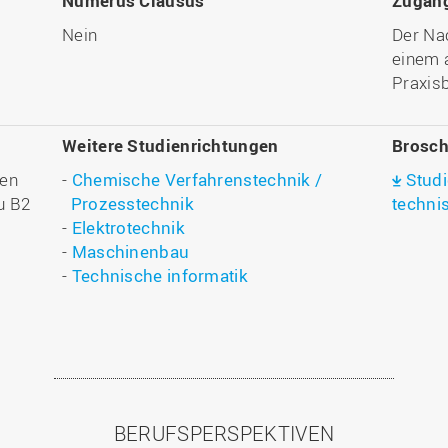
Numerus Clausus
Zugan
Nein
Der Na
einem 
Praxisb
Weitere Studienrichtungen
Brosch
len
-
Chemische Verfahrenstechnik /
Stud
u B2
Prozesstechnik
techni
-
Elektrotechnik
-
Maschinenbau
-
Technische informatik
BERUFSPERSPEKTIVEN