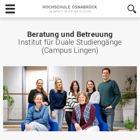
Hochschule
Osnabrück
-
University
of
Beratung und Betreuung
Applied
Institut für Duale Studiengänge
Sciences
(Campus Lingen)