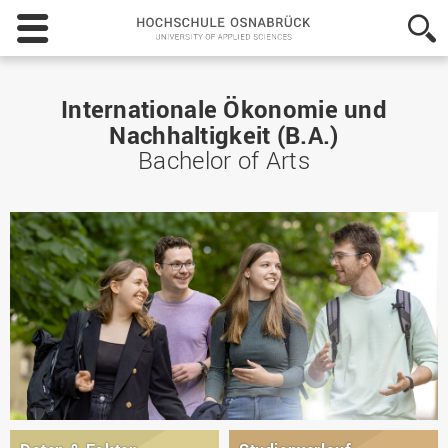
Hochschule
Osnabrück
-
University
of
Internationale Ökonomie und
Applied
Nachhaltigkeit (B.A.)
Sciences
Bachelor of Arts