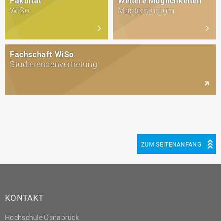
Fakultät
Weitere Möglichkeiten
WiSo
Masterstudium
Fachschaft WiSo
Studierendenvertretung
ZUM SEITENANFANG
KONTAKT
Hochschule Osnabrück