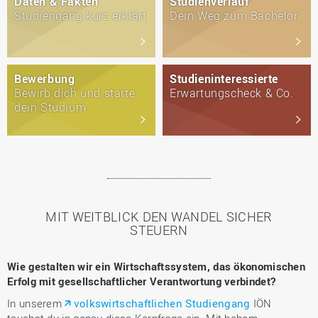
Daten & Fakten
Studienverlauf
Studiengang kurz erklärt
Dein Weg zum Bachelor
Bewerbung
Studieninteressierte
Bewirb dich und starte
Erwartungscheck & Co.
dein Studium
MIT WEITBLICK DEN WANDEL SICHER
STEUERN
Wie gestalten wir ein Wirtschaftssystem, das ökonomischen
Erfolg mit gesellschaftlicher Verantwortung verbindet?
In unserem
volkswirtschaftlichen Studiengang
IÖN
tauchst du in genau diese Kernfrage ein. Mit hohem