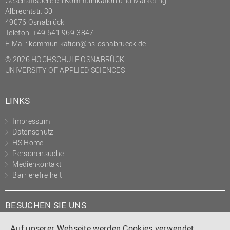
Geschäftsbereich Kommunikation und Marketing
Albrechtstr. 30
49076 Osnabrück
Telefon: +49 541 969-3847
E-Mail:
kommunikation@hs-osnabrueck.de
© 2026 HOCHSCHULE OSNABRÜCK
UNIVERSITY OF APPLIED SCIENCES
LINKS
Impressum
Datenschutz
HS Home
Personensuche
Medienkontakt
Barrierefreiheit
BESUCHEN SIE UNS
Instagram
Tiktok
LinkedIn
YouTube
Facebook
Auf unserer Webseite werden Cookies verwendet.