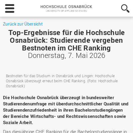
Hochschule
Osnabrück
-
University
Zurück zur Übersicht
of
Top-Ergebnisse für die Hochschule
Applied
Osnabrück: Studierende vergeben
Sciences
Bestnoten im CHE Ranking
Donnerstag, 7. Mai 2026
Bestnoten für das Studium in Osnabrück und Lingen: Hochschule
Osnabrück überzeugt erneut beim CHE Ranking. (Foto: Hochschule
Osnabrück)
Die Hochschule Osnabrück überzeugt in bundesweiter
Studierendenumfrage mit überdurchschnittlicher Qualität und
Studierendenzufriedenheit in ihren Bachelorstudiengängen
der Bereiche Wirtschafts- und Rechtswissenschaften sowie
Soziale Arbeit.
Das diesjährige CHE Ranking für die Bachelorstudiengänge in