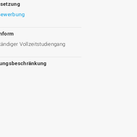
ssetzung
Bewerbung
nform
ändiger Vollzeitstudiengang
sungsbeschränkung