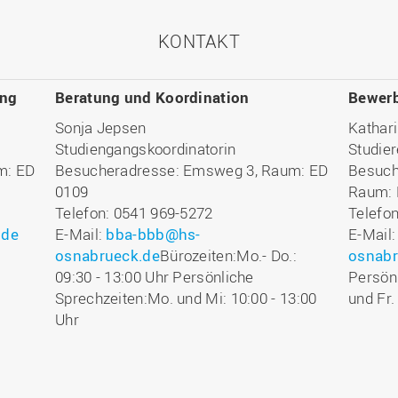
KONTAKT
ung
Beratung und Koordination
Bewerb
Sonja Jepsen
Kathar
Studiengangskoordinatorin
Studier
m: ED
Besucheradresse: Emsweg 3, Raum: ED
Besuch
0109
Raum: 
Telefon: 0541 969-5272
Telefo
.de
E-Mail:
bba-bbb@hs-
E-Mail
osnabrueck.de
Bürozeiten:Mo.- Do.:
osnabr
09:30 - 13:00 Uhr Persönliche
Persönl
Sprechzeiten:Mo. und Mi: 10:00 - 13:00
und Fr.
Uhr