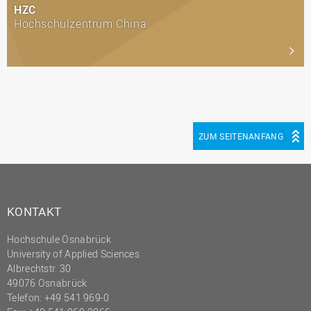
HZC
Hochschulzentrum China
ZUM SEITENANFANG
KONTAKT
Hochschule Osnabrück
University of Applied Sciences
Albrechtstr. 30
49076 Osnabrück
Telefon: +49 541 969-0