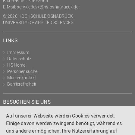
Fax: +49 541 969-2066
E-Mail:
servicedesk@hs-osnabrueck.de
© 2026 HOCHSCHULE OSNABRÜCK
UNIVERSITY OF APPLIED SCIENCES
LINKS
Impressum
Datenschutz
HS Home
Personensuche
Medienkontakt
Barrierefreiheit
BESUCHEN SIE UNS
Instagram
Tiktok
LinkedIn
YouTube
Facebook
Auf unserer Webseite werden Cookies verwendet.
Einige davon werden zwingend benötigt, während es
uns andere ermöglichen, Ihre Nutzererfahrung auf