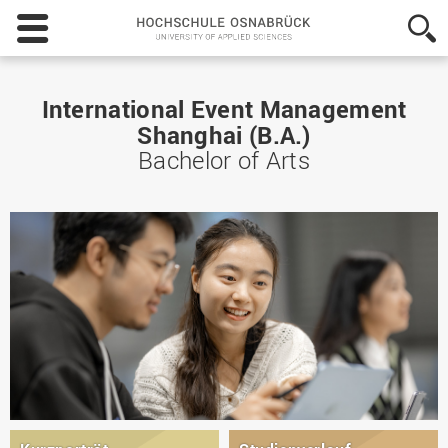
Hochschule
Osnabrück
-
University
of
International Event Management
Applied
Shanghai (B.A.)
Sciences
Bachelor of Arts