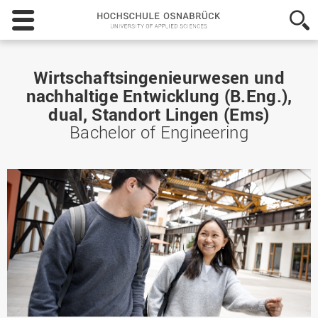
Hochschule
Osnabrück
-
University
of
Wirtschaftsingenieurwesen und
Applied
nachhaltige Entwicklung (B.Eng.),
Sciences
dual, Standort Lingen (Ems)
Bachelor of Engineering