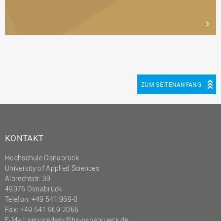
ZUM SEITENANFANG
KONTAKT
Hochschule Osnabrück
University of Applied Sciences
Albrechtstr. 30
49076 Osnabrück
Telefon: +49 541 969-0
Fax: +49 541 969-2066
E-Mail:
servicedesk@hs-osnabrueck.de