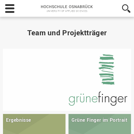
Hochschule
Osnabrück
-
University
of
Team und Projektträger
Applied
Sciences
Ergebnisse
Grüne Finger im Portrait