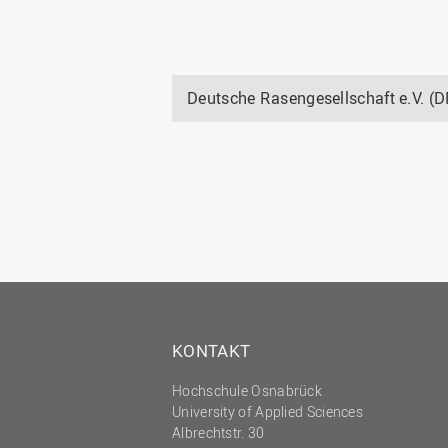
Deutsche Rasengesellschaft e.V. (
KONTAKT
Hochschule Osnabrück
University of Applied Sciences
Albrechtstr. 30