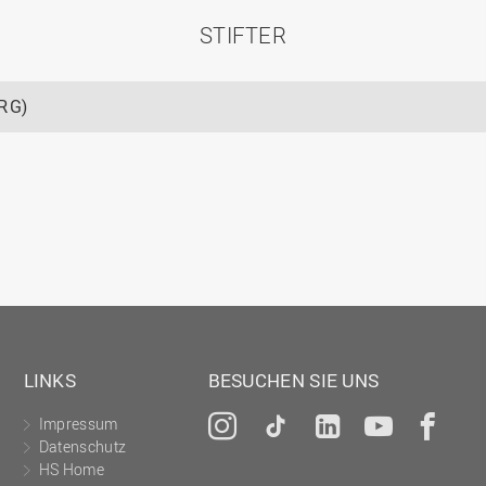
STIFTER
DRG)
LINKS
BESUCHEN SIE UNS
Impressum
Instagram
Tiktok
LinkedIn
YouTu
Fa
Datenschutz
HS Home