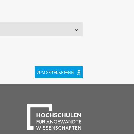
ZUM SEITENANFANG
be
cebook