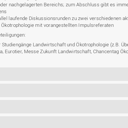
 oder nachgelagerten Bereichs; zum Abschluss gibt es im
ens
llel laufende Diskussionsrunden zu zwei verschiedenen a
 Ökotrophologie mit vorangestellten Impulsreferaten
eteiligungen:
r Studiengänge Landwirtschaft und Ökotrophologie (z.B. Ü
a, Eurotier, Messe Zukunft Landwirtschaft, Chancentag Öko