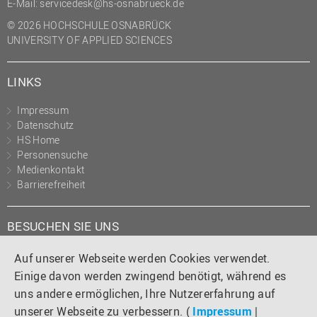
E-Mail:
servicedesk@hs-osnabrueck.de
© 2026 HOCHSCHULE OSNABRÜCK
UNIVERSITY OF APPLIED SCIENCES
LINKS
Impressum
Datenschutz
HS Home
Personensuche
Medienkontakt
Barrierefreiheit
BESUCHEN SIE UNS
Instagram
Tiktok
LinkedIn
YouTube
Facebook
Auf unserer Webseite werden Cookies verwendet.
Einige davon werden zwingend benötigt, während es
uns andere ermöglichen, Ihre Nutzererfahrung auf
unserer Webseite zu verbessern. (
Impressum
|