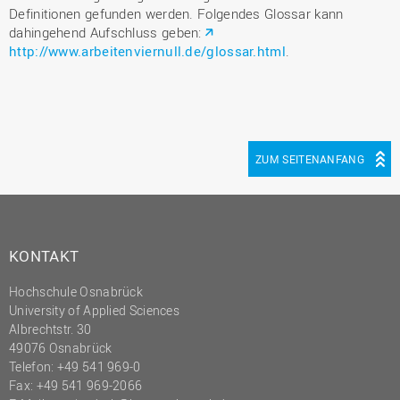
Definitionen gefunden werden. Folgendes Glossar kann
dahingehend Aufschluss geben:
http://www.arbeitenviernull.de/glossar.html
.
ZUM SEITENANFANG
KONTAKT
Hochschule Osnabrück
University of Applied Sciences
Albrechtstr. 30
49076 Osnabrück
Telefon: +49 541 969-0
Fax: +49 541 969-2066