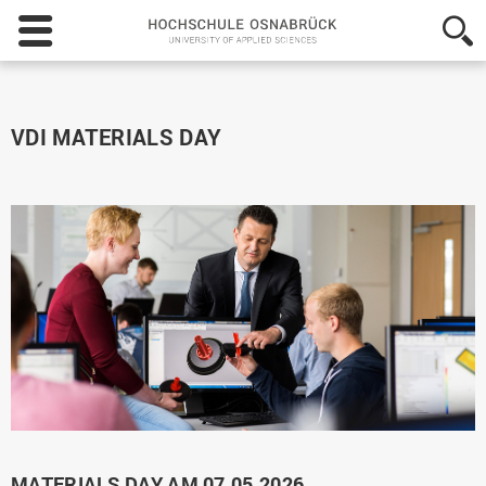
Hochschule
Osnabrück
-
University
of
Applied
VDI MATERIALS DAY
Sciences
MATERIALS DAY AM 07.05.2026