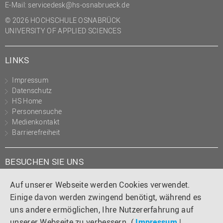
E-Mail:
servicedesk@hs-osnabrueck.de
© 2026 HOCHSCHULE OSNABRÜCK
UNIVERSITY OF APPLIED SCIENCES
LINKS
Impressum
Datenschutz
HS Home
Personensuche
Medienkontakt
Barrierefreiheit
BESUCHEN SIE UNS
Instagram
Tiktok
LinkedIn
YouTube
Facebook
Auf unserer Webseite werden Cookies verwendet.
Einige davon werden zwingend benötigt, während es
uns andere ermöglichen, Ihre Nutzererfahrung auf
unserer Webseite zu verbessern. (
Impressum
|