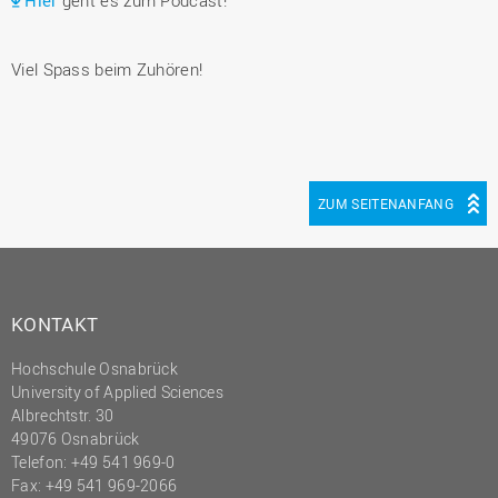
Hier
geht es zum Podcast!
Viel Spass beim Zuhören!
ZUM SEITENANFANG
KONTAKT
Hochschule Osnabrück
University of Applied Sciences
Albrechtstr. 30
49076 Osnabrück
Telefon: +49 541 969-0
Fax: +49 541 969-2066