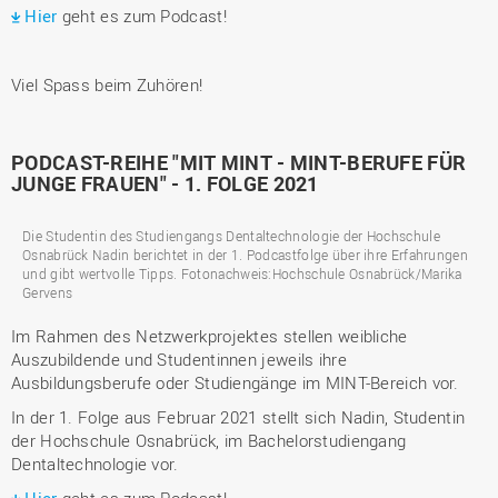
Hier
geht es zum Podcast!
Viel Spass beim Zuhören!
PODCAST-REIHE "MIT MINT - MINT-BERUFE FÜR
JUNGE FRAUEN" - 1. FOLGE 2021
Die Studentin des Studiengangs Dentaltechnologie der Hochschule
Osnabrück Nadin berichtet in der 1. Podcastfolge über ihre Erfahrungen
und gibt wertvolle Tipps. Fotonachweis:Hochschule Osnabrück/Marika
Gervens
Im Rahmen des Netzwerkprojektes stellen weibliche
Auszubildende und Studentinnen jeweils ihre
Ausbildungsberufe oder Studiengänge im MINT-Bereich vor.
In der 1. Folge aus Februar 2021 stellt sich Nadin, Studentin
der Hochschule Osnabrück, im Bachelorstudiengang
Dentaltechnologie vor.