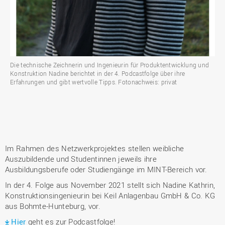
Die technische Zeichnerin und Ingenieurin für Produktentwicklung und
Konstruktion Nadine berichtet in der 4. Podcastfolge über ihre
Erfahrungen und gibt wertvolle Tipps. Fotonachweis: privat
Im Rahmen des Netzwerkprojektes stellen weibliche
Auszubildende und Studentinnen jeweils ihre
Ausbildungsberufe oder Studiengänge im MINT-Bereich vor.
In der 4. Folge aus November 2021 stellt sich Nadine Kathrin,
Konstruktionsingenieurin bei Keil Anlagenbau GmbH & Co. KG
aus Bohmte-Hunteburg, vor.
Hier
geht es zur Podcastfolge!