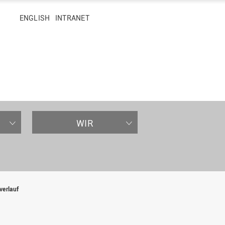
hen
ENGLISH
INTRANET
WIR
ER
STUDIERENDENLEBEN
NACHWUCHSFÖRDERUNG
HOCHSCHULREGION
JOBS UND KARRIERE
OSNABRÜCK UND LINGEN
verlauf
Campus
Kooperativ promovieren
Gesundheitscampus
Arbeiten an der Hochschule
Osnabrück
Mensen & Cafeterien
Entwicklungsprofessur
Karriereziel HAW-Professur
Projekte in der Region