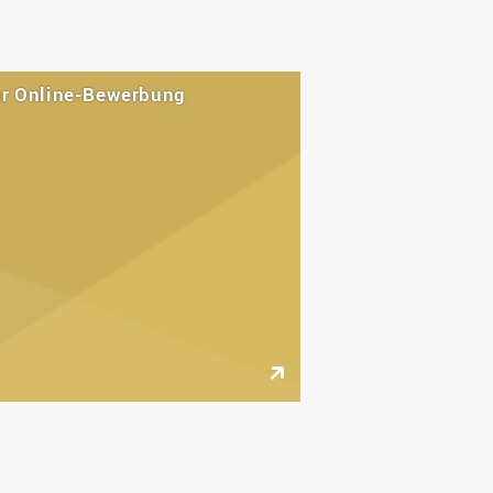
Wohnen
Stellenangebote
Weiterbildungsverbund
Mobilität
AKTUELLES
Osnabrück
Sport & Hochschulsport
ten
ur Online-Bewerbung
Engagement
a
Forschungs-Nachrichten
r
Das bietet Osnabrück
Veranstaltungen und
Fachtagungen
Das bietet Lingen
Ausschreibungen zu
aft
Förderungen und Preisen
Forschungsbericht