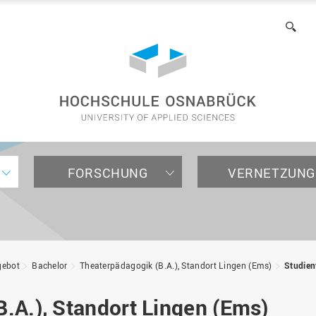
of
Applied
Suc
Sciences
FORSCHUNG
VERNETZUNG
NTERNATIONALES
TRUKTUREN
NTERNEHMEN /
AKULTÄTEN
RUND UMS STUDIUM
TRANSFER & PRAXIS
INTERNATIONALE PARTN
ORGANISATION
NSTITUTIONEN
gebot
Bachelor
Theaterpädagogik (B.A.), Standort Lingen (Ems)
Studien
Für internationale
Forschungsstrukturen
Kontakt
Agrarwissenschaften und
Bewerbung
TExAS - Transformation
Partnerhochschulen
Zentrale Organe
Studieninteressierte
Hochschulförderung
Landschaftsarchitektur
durch Exzellenz
Forschungsschwerpunkte
Beratung
Organisationseinheiten
.A.), Standort Lingen (Ems)
(AuL)
Für internationale
Fördern und Rekrutieren
Transferstrategie 2030