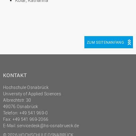
Kolar, Katharina
ZUM SEITENANFANG
KONTAKT
Hochschule Osnabrück
University of Applied Sciences
Albrechtstr. 30
49076 Osnabrück
Telefon: +49 541 969-0
Fax: +49 541 969-2066
E-Mail:
servicedesk@hs-osnabrueck.de
© 2026 HOCHSCHULE OSNABRÜCK