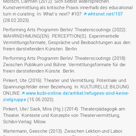
Mörsch, Carmen (2012): Sich selbst widersprechen.
Kunstvermittlung als kritische Praxis innerhalb des educational
turn in curating. In: What´s next? #107:
whtsnxt.net/107
(28.02.2023).
Performing Arts Programm Berlin/ Theaterscoutings (2022):
WAHRNEHMUNG(EN). PERCEPTION(S). Experimentelle
Vermittlungsformate, Gespräche und Beobachtungen aus den
freien darstellenden Künsten. Berlin.
Performing Arts Programm Berlin/ Theaterscoutings (2018):
Zwischen Publikum und Bühne. Vermittlungsformate für die
freien darstellenden Künste. Berlin.
Pinkert, Ute (2016): Theater und Vermittlung. Potentiale und
Spannungsfelder einer Beziehung. In: KULTURELLE BILDUNG
ONLINE:
www.kubi-online.de/artikel/refugees-sind-keine-
zielgruppe
(15.05.2023).
Pinkert, Ute/ Sack, Mira (Hg.) (2014): Theaterpädagogik am
Theater. Kontexte und Konzepte von Theatervermittlung,
Schibri-Verlag: Milow.
Wartemann, Geesche (2013): Zwischen Lektion und Labor.