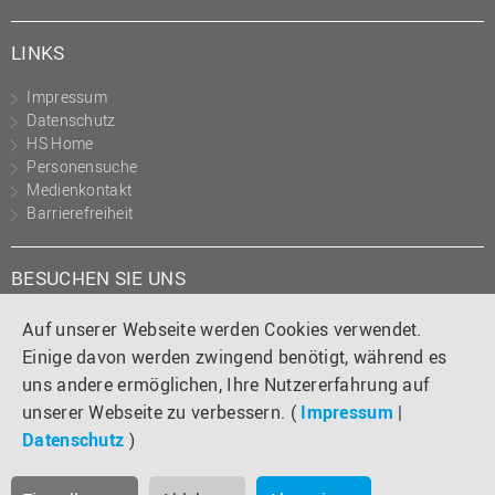
LINKS
Impressum
Datenschutz
HS Home
Personensuche
Medienkontakt
Barrierefreiheit
BESUCHEN SIE UNS
Instagram
Tiktok
LinkedIn
YouTube
Facebook
Auf unserer Webseite werden Cookies verwendet.
Einige davon werden zwingend benötigt, während es
uns andere ermöglichen, Ihre Nutzererfahrung auf
unserer Webseite zu verbessern. (
Impressum
|
Datenschutz
)