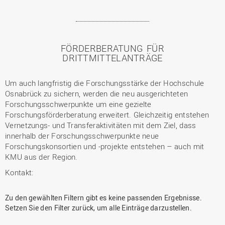
FÖRDERBERATUNG FÜR
DRITTMITTELANTRÄGE
Um auch langfristig die Forschungsstärke der Hochschule
Osnabrück zu sichern, werden die neu ausgerichteten
Forschungsschwerpunkte um eine gezielte
Forschungsförderberatung erweitert. Gleichzeitig entstehen
Vernetzungs- und Transferaktivitäten mit dem Ziel, dass
innerhalb der Forschungsschwerpunkte neue
Forschungskonsortien und -projekte entstehen – auch mit
KMU aus der Region.
Kontakt:
Vorherige
Nächste
Zu den gewählten Filtern gibt es keine passenden Ergebnisse.
Seite
Seite
Setzen Sie den Filter zurück, um alle Einträge darzustellen.
Vorherige
Nächste