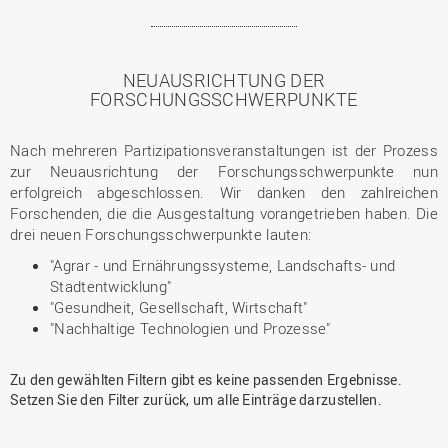
NEUAUSRICHTUNG DER
FORSCHUNGSSCHWERPUNKTE
Nach mehreren Partizipationsveranstaltungen ist der Prozess
zur Neuausrichtung der Forschungsschwerpunkte nun
erfolgreich abgeschlossen. Wir danken den zahlreichen
Forschenden, die die Ausgestaltung vorangetrieben haben. Die
drei neuen Forschungsschwerpunkte lauten:
"Agrar - und Ernährungssysteme, Landschafts- und
Stadtentwicklung"
"Gesundheit, Gesellschaft, Wirtschaft"
"Nachhaltige Technologien und Prozesse"
Vorherige
Nächste
Zu den gewählten Filtern gibt es keine passenden Ergebnisse.
Seite
Seite
Setzen Sie den Filter zurück, um alle Einträge darzustellen.
Vorherige
Nächste
Seite
Seite