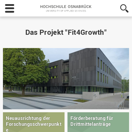
Hochschule
Osnabrück
-
University
of
Das Projekt "Fit4Growth"
Applied
Sciences
Neuausrichtung der
Förderberatung für
Forschungsschwerpunkt
Drittmittelanträge
e