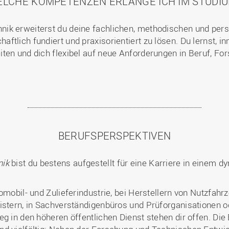
LCHE KOMPETENZEN ERLANGE ICH IM STUDI
nik erweiterst du deine fachlichen, methodischen und pe
tlich fundiert und praxisorientiert zu lösen. Du lernst, i
ten und dich flexibel auf neue Anforderungen in Beruf, Fo
BERUFSPERSPEKTIVEN
nik
bist du bestens aufgestellt für eine Karriere in einem 
tomobil- und Zulieferindustrie, bei Herstellern von Nutzfa
istern, in Sachverständigenbüros und Prüforganisationen o
g in den höheren öffentlichen Dienst stehen dir offen. Die 