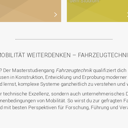
dein Studium
OBILITÄT WEITERDENKEN – FAHRZEUGTECHN
t? Der Masterstudiengang
Fahrzeugtechnik
qualifiziert dic
Wissen in Konstruktion, Entwicklung und Erprobung modern
d lernst, komplexe Systeme ganzheitlich zu verstehen und 
nur technische Exzellenz, sondern auch unternehmerische
hmenbedingungen von Mobilität. So wirst du zur gefragten F
ld mit besten Perspektiven für Forschung, Führung und Ve