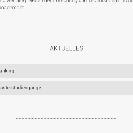
nd vielfältig: Neben der Forschung und Technischen Entwi
anagement.
AKTUELLES
Ranking
Masterstudiengänge