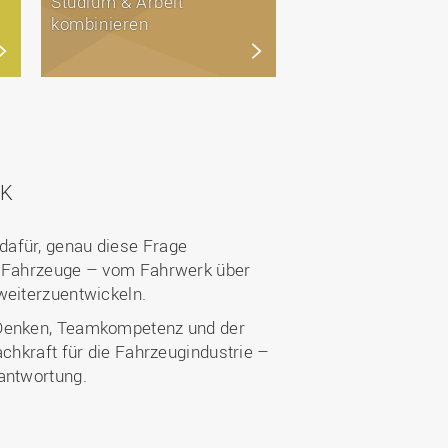
Studium & Arbeit
kombinieren
IK
h dafür, genau diese Frage
er Fahrzeuge – vom Fahrwerk über
weiterzuentwickeln.
s Denken, Teamkompetenz und der
achkraft für die Fahrzeugindustrie –
rantwortung.