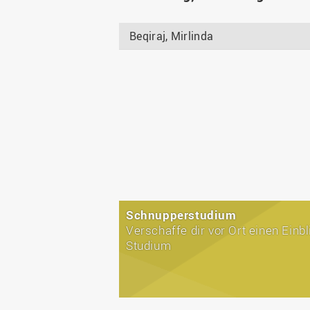
Beqiraj, Mirlinda
Schnupperstudium
Verschaffe dir vor Ort einen Einbl
Studium