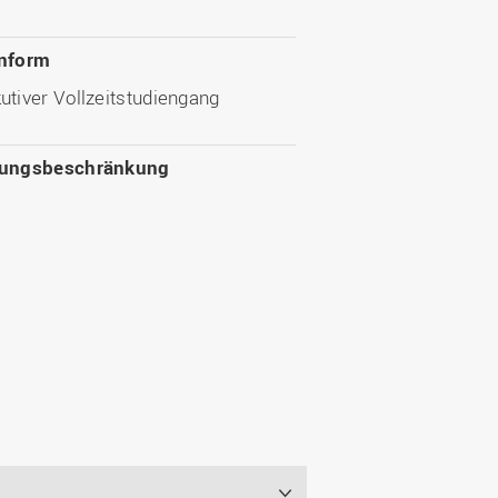
nform
tiver Vollzeitstudiengang
sungsbeschränkung