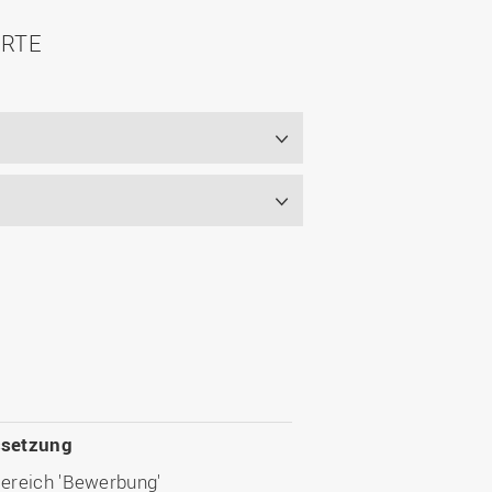
ERTE
ssetzung
Bereich 'Bewerbung'