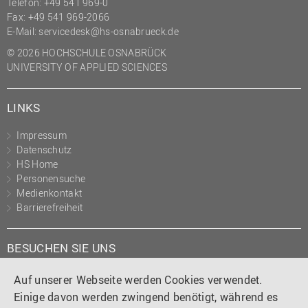
Telefon: +49 541 969-0
Fax: +49 541 969-2066
E-Mail:
servicedesk@hs-osnabrueck.de
© 2026 HOCHSCHULE OSNABRÜCK
UNIVERSITY OF APPLIED SCIENCES
LINKS
Impressum
Datenschutz
HS Home
Personensuche
Medienkontakt
Barrierefreiheit
BESUCHEN SIE UNS
Instagram
Tiktok
LinkedIn
YouTube
Facebook
Auf unserer Webseite werden Cookies verwendet.
Einige davon werden zwingend benötigt, während es