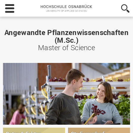
Hochschule
Osnabrück
-
University
of
Angewandte Pflanzenwissenschaften
Applied
(M.Sc.)
Sciences
Master of Science