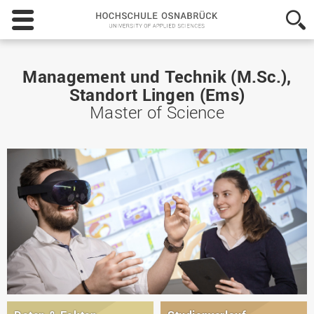
Hochschule
Osnabrück
-
University
of
Management und Technik (M.Sc.),
Applied
Standort Lingen (Ems)
Sciences
Master of Science