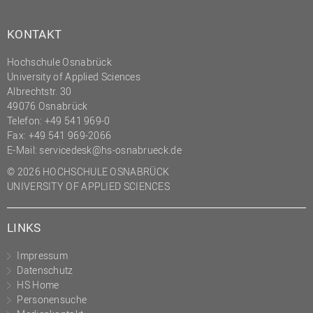
(PMO)
KONTAKT
Prozessmanagement
Recht
Hochschule Osnabrück
University of Applied Sciences
Science to Business GmbH
Albrechtstr. 30
Studierendensekretariat
49076 Osnabrück
Telefon: +49 541 969-0
Studium und Lehre
Fax: +49 541 969-2066
E-Mail:
servicedesk@hs-osnabrueck.de
Transfer- und
Innovationsmanagement
© 2026 HOCHSCHULE OSNABRÜCK
UNIVERSITY OF APPLIED SCIENCES
LINKS
Impressum
Datenschutz
HS Home
Personensuche