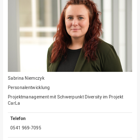
Fakultät
Ingenieurwissenschaften
und Informatik
Fakultät Management,
Kultur und Technik
Fakultät Wirtschafts- und
Sozialwissenschaften
Finanzen
Forschung, Kooperation,
Drittmittel
Sabrina Niemczyk
Gebäude und Technik
Personalentwicklung
Gesellschaftliches
Projektmanagement mit Schwerpunkt Diversity im Projekt
Engagement
CarLa
Gleichstellungsbüro
Telefon
Hochschulleitung
0541 969-7095
Hochschulplanung/-
strategie