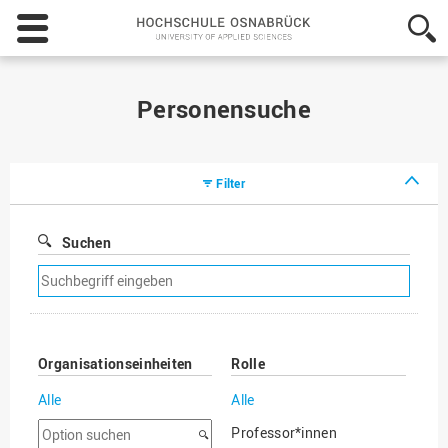
Hochschule
Osnabrück
-
University
of
Personensuche
Applied
Sciences
Filter
Suchen
Suchfilter
entfernen
Organisationseinheiten
Rolle
Alle
Alle
Option
Professor*innen