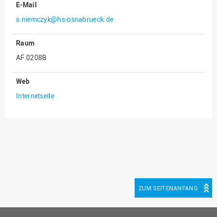
E-Mail
Innenrevision
s.niemczyk@hs-osnabrueck.de
Institut für Musik
Raum
IT Service Center
AF 0208B
Kommunikation und
Marketing
Web
LearningCenter
Internetseite
Nachhaltigkeit
Personal
Personalentwicklung
Personalrat
Präsidialbüro
Professional School
ZUM SEITENANFANG
Projekte des Präsidiums
Projektmanagement Office