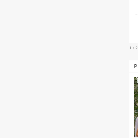
1 / 
P