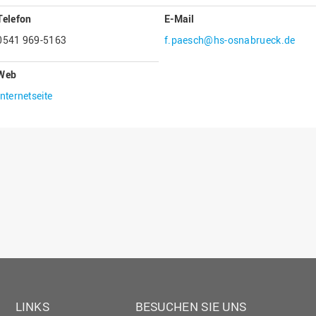
Gesellschaftliches Engagement
Telefon
E-Mail
Gleichstellungsbüro
0541 969-5163
f.paesch@hs-osnabrueck.de
Hochschulleitung
Web
Hochschulplanung/-strategie
Internetseite
Innenrevision
Institut für Musik
IT Service Center
Kommunikation und Marketing
LearningCenter
Nachhaltigkeit
Personal
Personalentwicklung
Personalrat
LINKS
BESUCHEN SIE UNS