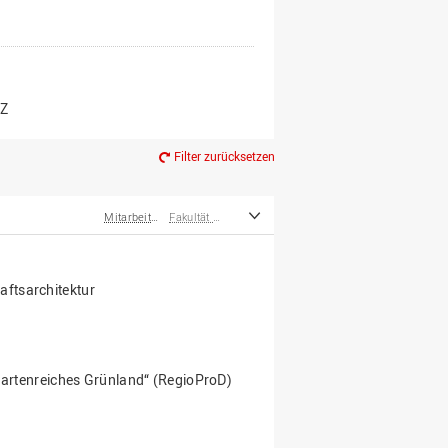
er*innen
m Ruhestand
Z
Filter zurücksetzen
Mitarbeiter*innen
Fakultät Agrarwissenschaften und Landschaftsarchitektur
ftsarchitektur
r artenreiches Grünland“ (RegioProD)