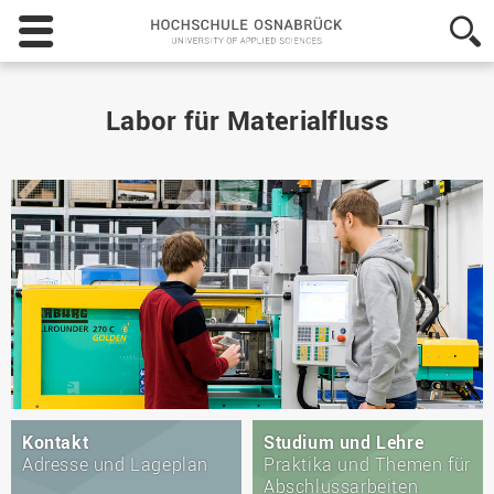
Hochschule
Osnabrück
-
University
of
Labor für Materialfluss
Applied
Sciences
Kontakt
Studium und Lehre
Adresse und Lageplan
Praktika und Themen für
Abschlussarbeiten