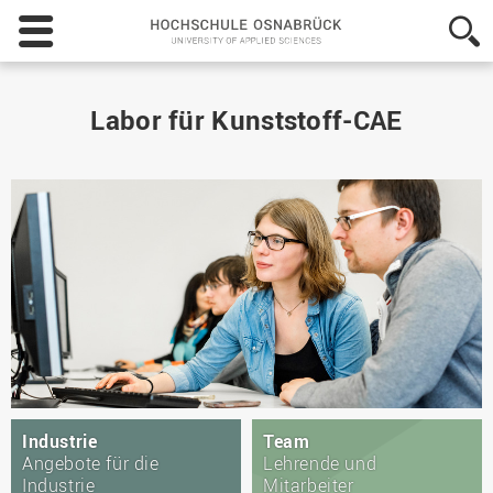
Hochschule
Osnabrück
-
University
of
Labor für Kunststoff-CAE
Applied
Sciences
Industrie
Team
Angebote für die
Lehrende und
Industrie
Mitarbeiter