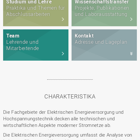
Studium und Lehre
Wissenschaftstransfer
Praktika und Themen für
Projekte, Publikationen
Abschlussarbeiten
und Laborausstattung
Team
Kontakt
Lehrende und
Adresse und Lageplan
Mitarbeitende
CHARAKTERISTIKA
Die Fachgebiete der Elektrischen Energieversorgung und
Hochspannungstechnik decken alle technischen und
wirtschaftlichen Aspekte moderner Stromnetze ab.
Die Elektrischen Energieversorgung umfasst die Analyse von