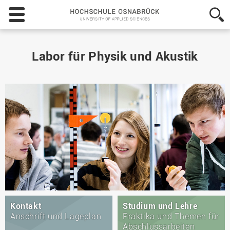
Hochschule
Osnabrück
-
University
of
Labor für Physik und Akustik
Applied
Sciences
Kontakt
Studium und Lehre
Anschrift und Lageplan
Praktika und Themen für
Abschlussarbeiten