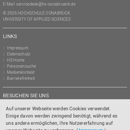
E-Mail:
servicedesk@hs-osnabrueck.de
© 2026 HOCHSCHULE OSNABRÜCK
UNIVERSITY OF APPLIED SCIENCES
LINKS
Impressum
Datenschutz
HS Home
Personensuche
Medienkontakt
Barrierefreiheit
BESUCHEN SIE UNS
Instagram
Tiktok
LinkedIn
YouTube
Facebook
Auf unserer Webseite werden Cookies verwendet.
Einige davon werden zwingend benötigt, während es
uns andere ermöglichen, Ihre Nutzererfahrung auf