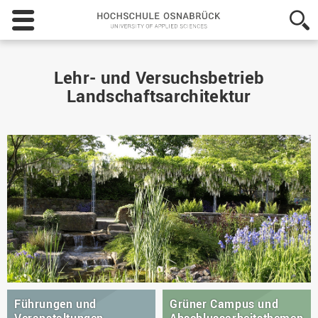
Hochschule
Osnabrück
-
University
of
Lehr- und Versuchsbetrieb
Applied
Landschaftsarchitektur
Sciences
Führungen und
Grüner Campus und
Veranstaltungen
Abschlussarbeitsthemen