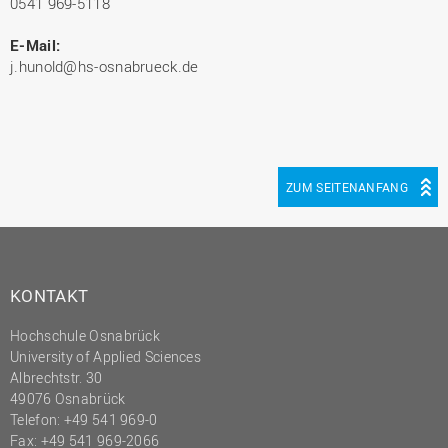
0541 969-5118
E-Mail:
j.hunold@hs-osnabrueck.de
ZUM SEITENANFANG
KONTAKT
Hochschule Osnabrück
University of Applied Sciences
Albrechtstr. 30
49076 Osnabrück
Telefon: +49 541 969-0
Fax: +49 541 969-2066