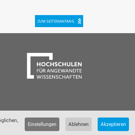
ZUM SEITENANFANG
be
cebook
glichen,
Einstellungen
Ablehnen
Akzeptieren