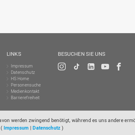
LINKS
BESUCHEN SIE UNS
Impressum
Instagram
Tiktok
LinkedIn
YouTu
Fa
Datenschutz
HS Home
Personensuche
Medienkontakt
Barrierefreiheit
davon werden zwingend benötigt, während es uns andere ermö
 (
Impressum
|
Datenschutz
)