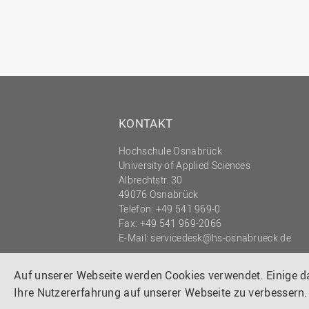
KONTAKT
Hochschule Osnabrück
University of Applied Sciences
Albrechtstr. 30
49076 Osnabrück
Telefon: +49 541 969-0
Fax: +49 541 969-2066
E-Mail:
servicedesk@hs-osnabrueck.de
© 2026 HOCHSCHULE OSNABRÜCK
UNIVERSITY OF APPLIED SCIENCES
Auf unserer Webseite werden Cookies verwendet. Einige 
Ihre Nutzererfahrung auf unserer Webseite zu verbessern.