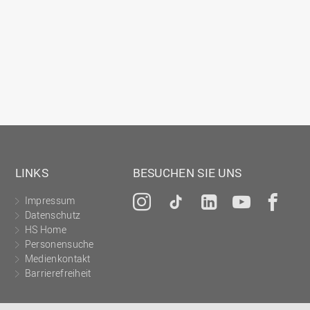
Gesellschaftliches Engagement
Gleichstellungsbüro
Hochschulleitung
Hochschulplanung/-strategie
Innenrevision
Institut für Musik
IT Service Center
LINKS
BESUCHEN SIE UNS
Kommunikation und Marketing
LearningCenter
Impressum
Instagram
Tiktok
LinkedIn
YouTu
Fa
Datenschutz
Nachhaltigkeit
HS Home
Personal
Personensuche
Medienkontakt
Personalentwicklung
Barrierefreiheit
Personalrat