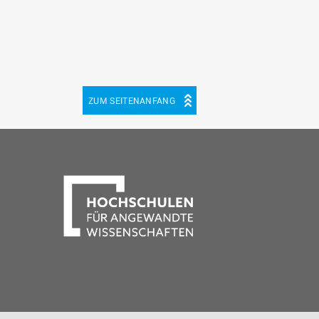
ZUM SEITENANFANG
be
cebook