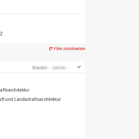
er*innen
m Ruhestand
Z
Filter zurücksetzen
Mitarbeiter*innen
Fakultät Agrarwissenschaften und Landschaftsarchitektur
ftsarchitektur
haft und Landschaftsarchitektur