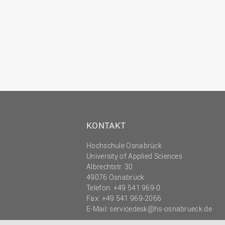
KONTAKT
Hochschule Osnabrück
University of Applied Sciences
Albrechtstr. 30
49076 Osnabrück
Telefon: +49 541 969-0
Fax: +49 541 969-2066
E-Mail:
servicedesk@hs-osnabrueck.de
© 2026 HOCHSCHULE OSNABRÜCK