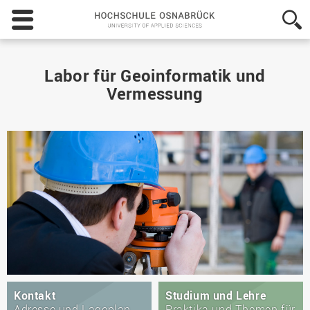
Hochschule
Osnabrück
-
University
of
Labor für Geoinformatik und
Applied
Vermessung
Sciences
Kontakt
Studium und Lehre
Adresse und Lageplan
Praktika und Themen für