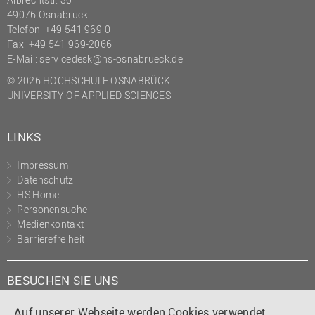
49076 Osnabrück
Telefon: +49 541 969-0
Fax: +49 541 969-2066
E-Mail:
servicedesk@hs-osnabrueck.de
© 2026 HOCHSCHULE OSNABRÜCK
UNIVERSITY OF APPLIED SCIENCES
LINKS
Impressum
Datenschutz
HS Home
Personensuche
Medienkontakt
Barrierefreiheit
BESUCHEN SIE UNS
Instagram
Tiktok
LinkedIn
YouTube
Facebook
Auf unserer Webseite werden Cookies verwendet.