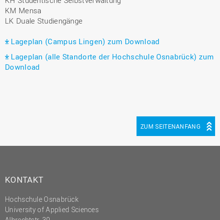
KM Mensa
LK Duale Studiengänge
Lageplan (Campus Lingen) zum Download
Lageplan (alle Standorte der Hochschule Osnabrück) zum
Download
ZUM SEITENANFANG
KONTAKT
Hochschule Osnabrück
University of Applied Sciences
Albrechtstr. 30