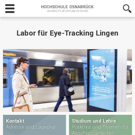
Hochschule
Osnabrück
-
University
of
Labor für Eye-Tracking Lingen
Applied
Sciences
Kontakt
Studium und Lehre
Adresse und Lageplan
Praktika und Themen für
Abschlussarbeiten