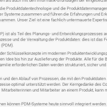
en als auch mit den Informatik-Grundlagen der eingesetz
 die Produktdatentechnologie und die Produktdatenmanage
ser Systeme zusammen und führen die Erfahrungen und Erk
men. Unser Ziel ist eine fachlich untermauerte Expertise
P) ist als Teil des Planungs- und Entwicklungsprozesses a
ozesse und die Verwaltung der Produktdaten: dies ist das 
s
(PDM).
der Schlüsselkonzepte im modernen Produktentwicklungsp
 Idee bis hin zur Auslieferung der Produkte. Alle für die
milie erforderlichen Daten werden strukturiert, sicher und
 und den Ablauf von Prozessen, die mit den Produktdaten a
sse optimal unterstützt werden. Der Kerngedanke des Con
r Mitarbeiterinnen und Mitarbeiter an einem Produkt, kann
ehmen können PDM-Systeme heute sinnvoll integriert werden