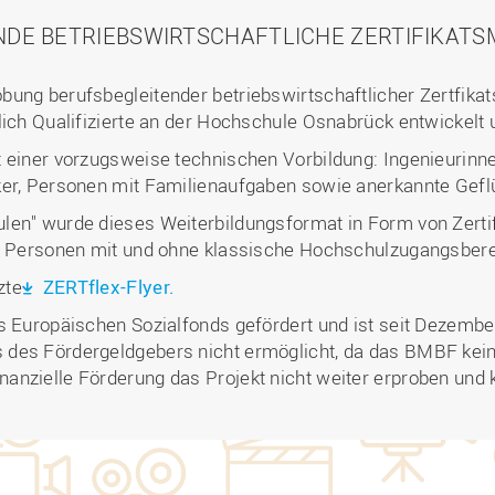
NDE BETRIEBSWIRTSCHAFTLICHE ZERTIFIKATS
bung berufsbegleitender betriebswirtschaftlicher Zertfika
lich Qualifizierte an der Hochschule Osnabrück entwickelt 
t einer vorzugsweise technischen Vorbildung: Ingenieurinn
ker, Personen mit Familienaufgaben sowie anerkannte Gefl
len" wurde dieses Weiterbildungsformat in Form von Zert
ür Personen mit und ohne klassische Hochschulzugangsbere
zte
ZERTflex-Flyer.
s Europäischen Sozialfonds gefördert und ist seit Dezember
des Fördergeldgebers nicht ermöglicht, da das BMBF keine
nzielle Förderung das Projekt nicht weiter erproben und k