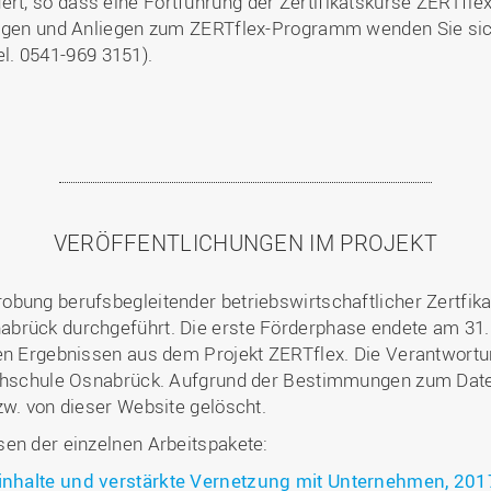
ert, so dass eine Fortführung der Zertifikatskurse ZERTfle
agen und Anliegen zum ZERTflex-Programm wenden Sie sich b
Tel. 0541-969 3151).
VERÖFFENTLICHUNGEN IM PROJEKT
obung berufsbegleitender betriebswirtschaftlicher Zertfik
abrück durchgeführt. Die erste Förderphase endete am 31
en Ergebnissen aus dem Projekt ZERTflex. Die Verantwortun
Hochschule Osnabrück. Aufgrund der Bestimmungen zum Dat
zw. von dieser Website gelöscht.
sen der einzelnen Arbeitspakete:
nhalte und verstärkte Vernetzung mit Unternehmen, 201