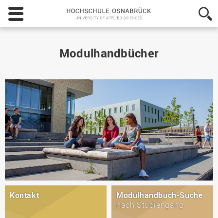
Hochschule
Osnabrück
-
University
of
Modulhandbücher
Applied
Sciences
Kontakt
Modulhandbuch-Suche
nach Studiengang