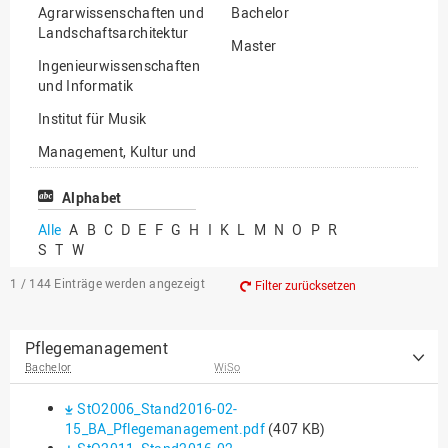
Agrarwissenschaften und
Bachelor
Landschaftsarchitektur
Master
Ingenieurwissenschaften
und Informatik
Institut für Musik
Management, Kultur und
Technik
Alphabet
Wirtschafts- und
Sozialwissenschaften
Alle
A
B
C
D
E
F
G
H
I
K
L
M
N
O
P
R
S
T
W
1 / 144
Einträge werden angezeigt
Filter zurücksetzen
Pflegemanagement
Bachelor
WiSo
StO2006_Stand2016-02-
15_BA_Pflegemanagement.pdf
(407 KB)