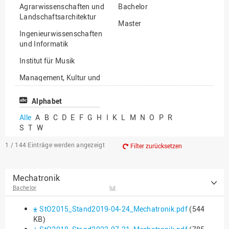
Agrarwissenschaften und
Bachelor
Landschaftsarchitektur
Master
Ingenieurwissenschaften
und Informatik
Institut für Musik
Management, Kultur und
Technik
Alphabet
Wirtschafts- und
Sozialwissenschaften
Alle
A
B
C
D
E
F
G
H
I
K
L
M
N
O
P
R
S
T
W
1 / 144
Einträge werden angezeigt
Filter zurücksetzen
Mechatronik
Bachelor
IuI
StO2015_Stand2019-04-24_Mechatronik.pdf
(544
KB)