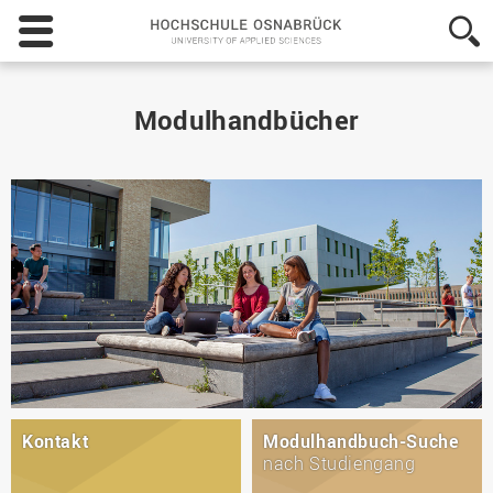
Hochschule
Osnabrück
-
University
of
Modulhandbücher
Applied
Sciences
Kontakt
Modulhandbuch-Suche
nach Studiengang