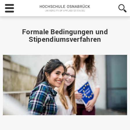
Hochschule
Osnabrück
-
University
of
Formale Bedingungen und
Applied
Stipendiumsverfahren
Sciences