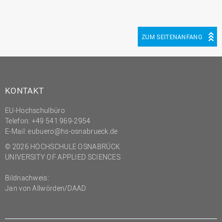
ZUM SEITENANFANG
KONTAKT
EU-Hochschulbüro
Telefon: +49 541 969-2954
E-Mail:
eubuero@hs-osnabrueck.de
© 2026 HOCHSCHULE OSNABRÜCK
UNIVERSITY OF APPLIED SCIENCES
Bildnachweis:
Jan von Allwörden/DAAD