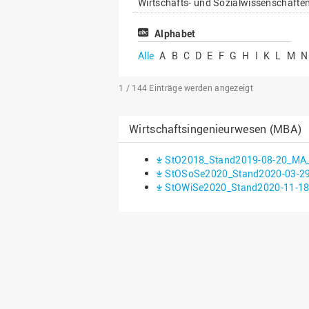
Wirtschafts- und Sozialwissenschafte
Alphabet
Alle
A
B
C
D
E
F
G
H
I
K
L
M
N
1 / 144
Einträge werden angezeigt
Wirtschaftsingenieurwesen (MBA)
StO2018_Stand2019-08-20_MA_
StOSoSe2020_Stand2020-03-29
StOWiSe2020_Stand2020-11-18