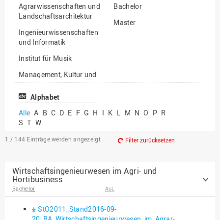
Agrarwissenschaften und
Bachelor
Landschaftsarchitektur
Master
Ingenieurwissenschaften
und Informatik
Institut für Musik
Management, Kultur und
Technik
Alphabet
Wirtschafts- und
Sozialwissenschaften
Alle
A
B
C
D
E
F
G
H
I
K
L
M
N
O
P
R
S
T
W
1 / 144
Einträge werden angezeigt
Filter zurücksetzen
Wirtschaftsingenieurwesen im Agri- und
Hortibusiness
Bachelor
AuL
StO2011_Stand2016-09-
20_BA_Wirtschaftsingenieurwesen_im_Agrar-