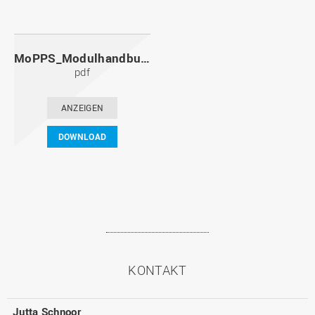
MoPPS_Modulhandbuch_20091201.pdf
pdf
ANZEIGEN
DOWNLOAD
KONTAKT
Jutta Schnoor