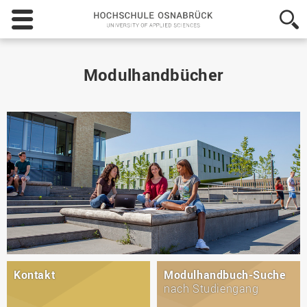
Hochschule
Osnabrück
-
University
of
Modulhandbücher
Applied
Sciences
Kontakt
Modulhandbuch-Suche
nach Studiengang