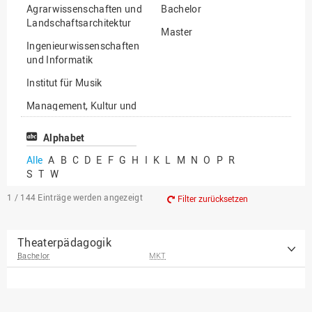
Agrarwissenschaften und
Bachelor
Landschaftsarchitektur
Master
Ingenieurwissenschaften
und Informatik
Institut für Musik
Management, Kultur und
Technik
Alphabet
Wirtschafts- und
Sozialwissenschaften
Alle
A
B
C
D
E
F
G
H
I
K
L
M
N
O
P
R
S
T
W
1 / 144
Einträge werden angezeigt
Filter zurücksetzen
Theaterpädagogik
Bachelor
MKT