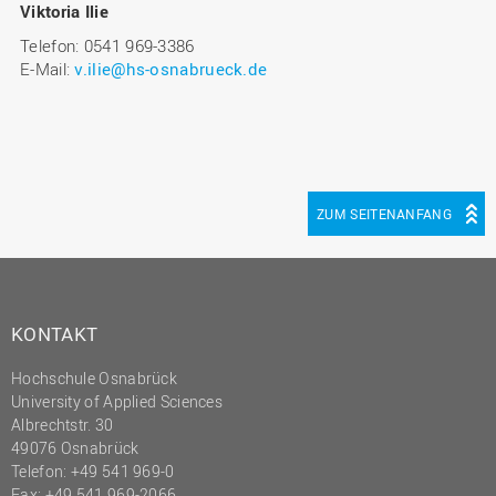
Viktoria Ilie
Telefon: 0541 969-3386
E-Mail:
v.ilie@hs-osnabrueck.de
ZUM SEITENANFANG
KONTAKT
Hochschule Osnabrück
University of Applied Sciences
Albrechtstr. 30
49076 Osnabrück
Telefon: +49 541 969-0
Fax: +49 541 969-2066