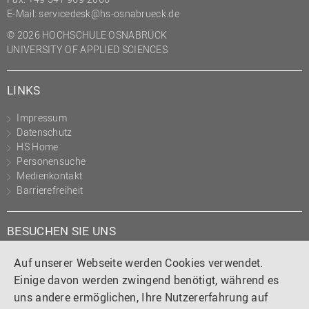
E-Mail:
servicedesk@hs-osnabrueck.de
© 2026 HOCHSCHULE OSNABRÜCK
UNIVERSITY OF APPLIED SCIENCES
LINKS
Impressum
Datenschutz
HS Home
Personensuche
Medienkontakt
Barrierefreiheit
BESUCHEN SIE UNS
Instagram
Tiktok
LinkedIn
YouTube
Facebook
Auf unserer Webseite werden Cookies verwendet.
Einige davon werden zwingend benötigt, während es
uns andere ermöglichen, Ihre Nutzererfahrung auf