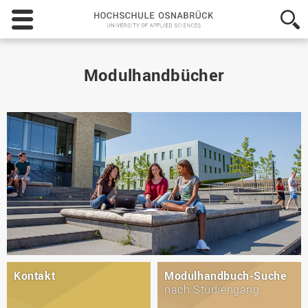
Hochschule
Osnabrück
-
University
of
Modulhandbücher
Applied
Sciences
Kontakt
Modulhandbuch-Suche
nach Studiengang