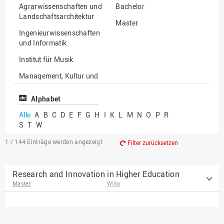
Agrarwissenschaften und
Bachelor
Landschaftsarchitektur
Master
Ingenieurwissenschaften
und Informatik
Institut für Musik
Management, Kultur und
Technik
Alphabet
Wirtschafts- und
Sozialwissenschaften
Alle
A
B
C
D
E
F
G
H
I
K
L
M
N
O
P
R
S
T
W
1 / 144
Einträge werden angezeigt
Filter zurücksetzen
Research and Innovation in Higher Education
Master
WiSo