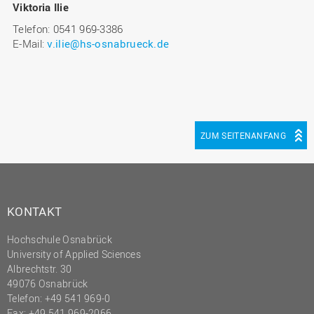
Viktoria Ilie
Telefon: 0541 969-3386
E-Mail:
v.ilie@hs-osnabrueck.de
ZUM SEITENANFANG
KONTAKT
Hochschule Osnabrück
University of Applied Sciences
Albrechtstr. 30
49076 Osnabrück
Telefon: +49 541 969-0
Fax: +49 541 969-2066