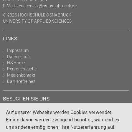
E-Mail:
servicedesk@hs-osnabrueck.de
© 2026 HOCHSCHULE OSNABRÜCK
UNIVERSITY OF APPLIED SCIENCES
LINKS
Impressum
Datenschutz
HS Home
Personensuche
Medienkontakt
Barrierefreiheit
BESUCHEN SIE UNS
Instagram
Tiktok
LinkedIn
YouTube
Facebook
Auf unserer Webseite werden Cookies verwendet.
Einige davon werden zwingend benötigt, während es
uns andere ermöglichen, Ihre Nutzererfahrung auf