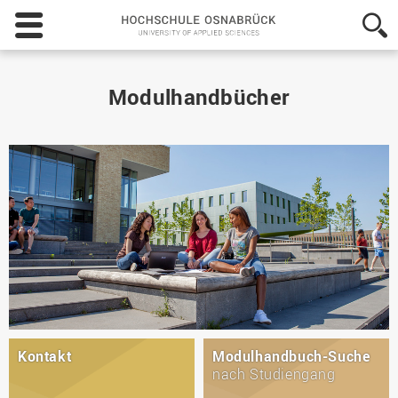
Hochschule
Osnabrück
-
University
of
Modulhandbücher
Applied
Sciences
Kontakt
Modulhandbuch-Suche
nach Studiengang