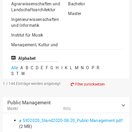
Agrarwissenschaften und
Bachelor
Landschaftsarchitektur
Master
Ingenieurwissenschaften
und Informatik
Institut für Musik
Management, Kultur und
Technik
Alphabet
Wirtschafts- und
Sozialwissenschaften
Alle
A
B
C
D
E
F
G
H
I
K
L
M
N
O
P
R
S
T
W
1 / 144
Einträge werden angezeigt
Filter zurücksetzen
Public Management
Master
WiSo
StO2020_Stand2020-08-20_Public-Management.pdf
(2 MB)