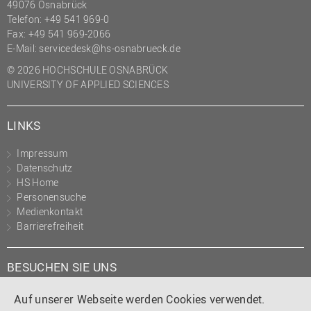
49076 Osnabrück
Telefon: +49 541 969-0
Fax: +49 541 969-2066
E-Mail:
servicedesk@hs-osnabrueck.de
© 2026 HOCHSCHULE OSNABRÜCK
UNIVERSITY OF APPLIED SCIENCES
LINKS
Impressum
Datenschutz
HS Home
Personensuche
Medienkontakt
Barrierefreiheit
BESUCHEN SIE UNS
Instagram
Tiktok
LinkedIn
YouTube
Facebook
Auf unserer Webseite werden Cookies verwendet.