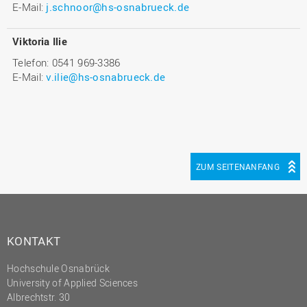
E-Mail:
j.schnoor@hs-osnabrueck.de
Viktoria Ilie
Telefon: 0541 969-3386
E-Mail:
v.ilie@hs-osnabrueck.de
ZUM SEITENANFANG
KONTAKT
Hochschule Osnabrück
University of Applied Sciences
Albrechtstr. 30