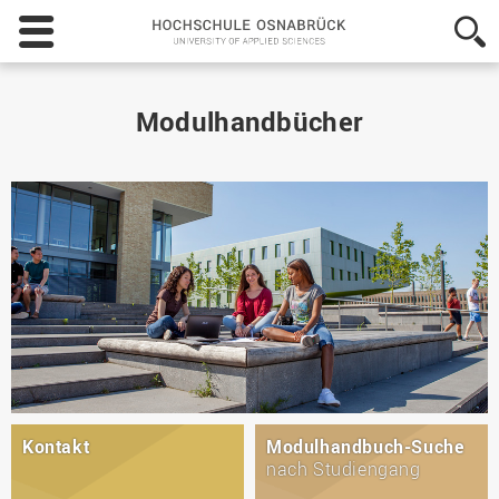
Hochschule
Osnabrück
-
University
of
Modulhandbücher
Applied
Sciences
Kontakt
Modulhandbuch-Suche
nach Studiengang