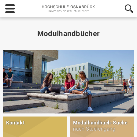
Hochschule
Osnabrück
-
University
of
Modulhandbücher
Applied
Sciences
Kontakt
Modulhandbuch-Suche
nach Studiengang