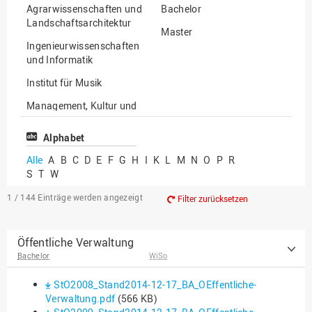
Agrarwissenschaften und
Bachelor
Landschaftsarchitektur
Master
Ingenieurwissenschaften
und Informatik
Institut für Musik
Management, Kultur und
Technik
Alphabet
Wirtschafts- und
Sozialwissenschaften
Alle
A
B
C
D
E
F
G
H
I
K
L
M
N
O
P
R
S
T
W
1 / 144
Einträge werden angezeigt
Filter zurücksetzen
Öffentliche Verwaltung
Bachelor
WiSo
StO2008_Stand2014-12-17_BA_OEffentliche-
Verwaltung.pdf
(566 KB)