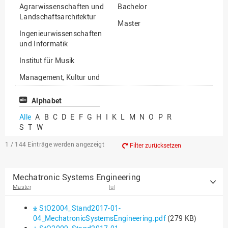
Agrarwissenschaften und
Bachelor
Landschaftsarchitektur
Master
Ingenieurwissenschaften
und Informatik
Institut für Musik
Management, Kultur und
Technik
Alphabet
Wirtschafts- und
Sozialwissenschaften
Alle
A
B
C
D
E
F
G
H
I
K
L
M
N
O
P
R
S
T
W
1 / 144
Einträge werden angezeigt
Filter zurücksetzen
Mechatronic Systems Engineering
Master
IuI
StO2004_Stand2017-01-
04_MechatronicSystemsEngineering.pdf
(279 KB)