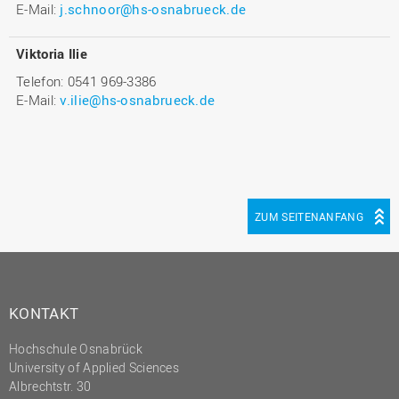
E-Mail:
j.schnoor@hs-osnabrueck.de
Viktoria Ilie
Telefon: 0541 969-3386
E-Mail:
v.ilie@hs-osnabrueck.de
ZUM SEITENANFANG
KONTAKT
Hochschule Osnabrück
University of Applied Sciences
Albrechtstr. 30