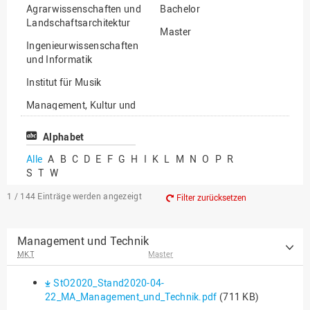
Agrarwissenschaften und
Bachelor
Landschaftsarchitektur
Master
Ingenieurwissenschaften
und Informatik
Institut für Musik
Management, Kultur und
Technik
Alphabet
Wirtschafts- und
Sozialwissenschaften
Alle
A
B
C
D
E
F
G
H
I
K
L
M
N
O
P
R
S
T
W
1 / 144
Einträge werden angezeigt
Filter zurücksetzen
Management und Technik
MKT
Master
StO2020_Stand2020-04-
22_MA_Management_und_Technik.pdf
(711 KB)