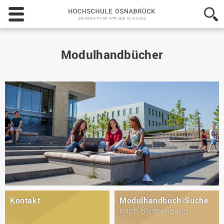
Hochschule
Osnabrück
-
University
of
Modulhandbücher
Applied
Sciences
Kontakt
Modulhandbuch-Suche
nach Studiengang