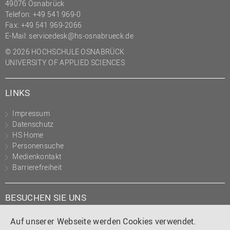
49076 Osnabrück
Telefon: +49 541 969-0
Fax: +49 541 969-2066
E-Mail:
servicedesk@hs-osnabrueck.de
© 2026 HOCHSCHULE OSNABRÜCK
UNIVERSITY OF APPLIED SCIENCES
LINKS
Impressum
Datenschutz
HS Home
Personensuche
Medienkontakt
Barrierefreiheit
BESUCHEN SIE UNS
Instagram
Tiktok
LinkedIn
YouTube
Facebook
Auf unserer Webseite werden Cookies verwendet.